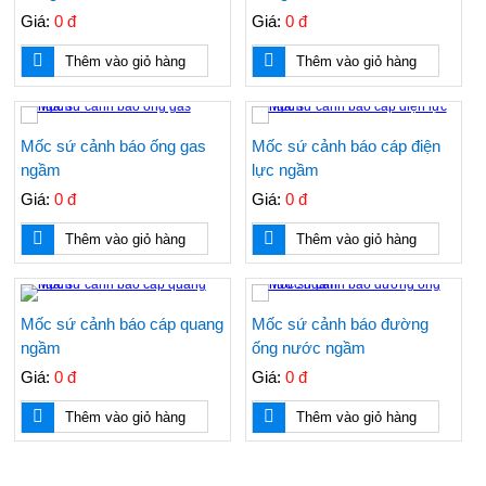
Giá:
0 đ
Giá:
0 đ
Thêm vào giỏ hàng
Thêm vào giỏ hàng
Áo dùng cho kho lạnh, phòng lạnh, hệ thống
lạnh, điện lạnh, áo chống đông, áo chống lạnh,
áo bảo vệ
Mốc sứ cảnh báo ống gas
Mốc sứ cảnh báo cáp điện
ngầm
lực ngầm
Giá:
0 đ
Giá:
0 đ
Kính chống tia laser hàng của Mỹ, dùng trong
thẩm mỹ, và cho máy laser
Thêm vào giỏ hàng
Thêm vào giỏ hàng
Băng cảnh báo điện, băng chôn cùng cáp điện,
Mốc sứ cảnh báo cáp quang
Mốc sứ cảnh báo đường
cuộn rào điện, cuộn nhựa điện, cuộn vàng
ngầm
ống nước ngầm
Giá:
0 đ
Giá:
0 đ
Thêm vào giỏ hàng
Thêm vào giỏ hàng
Nơi bán nón BHLĐ giá rẻ, nón nhựa cho công
nhân, nón công nhân, nón cam, nón công nhân
rẻ
TIN TỨC NỔI BẬT