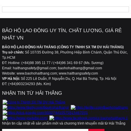
FANPAGE
Quần áo bảo hộ lao động cho công nhân trong
các phân xưởng chế biến thủy hải sản
BẢO HỘ LAO ĐỘNG UY TÍN, CHẤT LƯỢNG, GIÁ RẺ
Quần áo chống lạnh dùng cho công nhân làm
việc trong các nhà lạnh, kho lạnh
NHẤT VN
BẢO HỘ LAO ĐỘNG HẢI THẮNG (CÔNG TY TNHH SX TM DV HẢI THẮNG)
Trụ sở chính:
Số 107/35 Đường 38, Phường Hiệp Bình Chánh, Quận Thủ Đức,
Tp.HCM
Quần áo bảo hộ lao động giúp ngăn ngừa ung
ĐT: Hotline: (+84)98 395 11 77 / (+84)96 341 69 67 (Ms. Sương)
thư da
Email: haithangsafety@gmail.com; baohohaithang@gmail.com
Website: www.baohohaithang.com; www.haithangsafety.com
VP Hà Nội:
Số 225 Lê Duẩn, P. Nguyễn Du, Q. Hai Bà Trưng, Tp. Hà Nội
Quần áo bảo hộ lao động cho công nhân xây
ĐT: (+84)903234293 (Ms. Kim)
dựng
NHẬN TIN TỪ HẢI THẮNG
Hãy quan tâm và lựa chọn bộ trang phục bảo
hộ lao động phù hợp với công việc của bạn
Nhận tin cập nhật về sản phẩm mới và chương trình khuyến mãi từ Hải Thắng