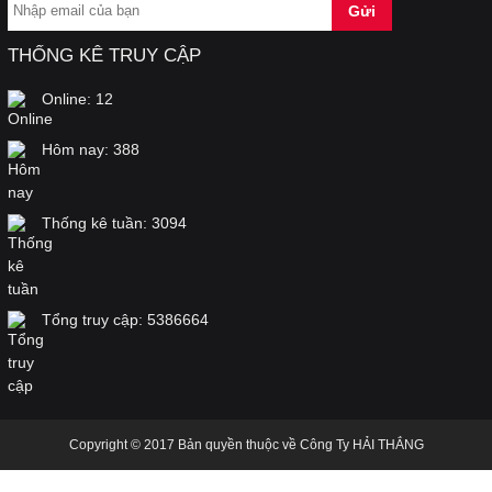
Làm thế nào để có nguồn nước sạch, đảm bảo
an toàn cho sức khỏe gia đình bạn…
THỐNG KÊ TRUY CẬP
Online:
12
Cách lựa chọn kính bảo hộ, bảo vệ, điều trị mắt
khỏi tia UV, laser, laser Argon
Hôm nay:
388
Áo dùng cho kho lạnh, phòng lạnh, hệ thống
Thống kê tuần:
3094
lạnh, điện lạnh, áo chống đông, áo chống lạnh,
áo bảo vệ
Tổng truy cập:
5386664
Kính chống tia laser hàng của Mỹ, dùng trong
thẩm mỹ, và cho máy laser
Copyright © 2017 Bản quyền thuộc về Công Ty HẢI THẮNG
Băng cảnh báo điện, băng chôn cùng cáp điện,
cuộn rào điện, cuộn nhựa điện, cuộn vàng