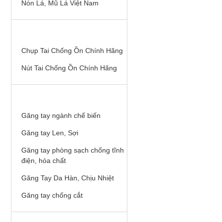
Nón Lá, Mũ Lá Việt Nam
CHỤP TAI, NÚT TAI CHỐNG ỒN
Chụp Tai Chống Ồn Chính Hãng
Nút Tai Chống Ồn Chính Hãng
GĂNG (BAO) TAY BHLĐ
Găng tay ngành chế biến
Găng tay Len, Sợi
Găng tay phòng sạch chống tĩnh
điện, hóa chất
Găng Tay Da Hàn, Chịu Nhiệt
Găng tay chống cắt