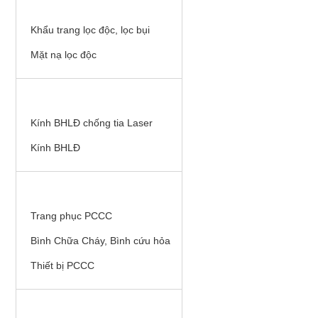
KHẨU TRANG, MẶT NẠ LỌC ĐỘC
Khẩu trang lọc độc, lọc bụi
Mặt nạ lọc độc
KÍNH BHLĐ
Kính BHLĐ chống tia Laser
Kính BHLĐ
THIẾT BỊ PCCC
Trang phục PCCC
Bình Chữa Cháy, Bình cứu hỏa
Thiết bị PCCC
LƯỚI BẢO HỘ