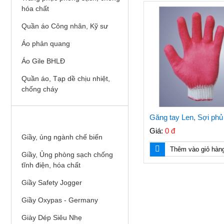
hóa chất
Quần áo Công nhân, Kỹ sư
Áo phản quang
Áo Gile BHLĐ
Quần áo, Tạp dề chịu nhiệt,
chống cháy
GIÀY, ỦNG BHLĐ
Găng tay Len, Sợi phủ
Giá:
0 đ
Giầy, ủng ngành chế biến
Thêm vào giỏ hàn
Giầy, Ủng phòng sạch chống
tĩnh điện, hóa chất
Giầy Safety Jogger
Giầy Oxypas - Germany
Giày Dép Siêu Nhẹ