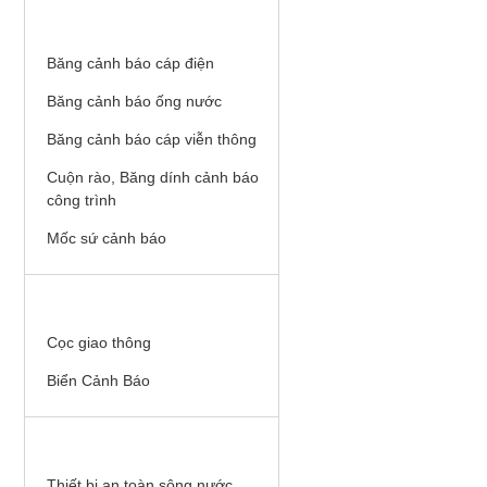
BĂNG CẢNH BÁO, MỐC SỨ
Băng cảnh báo cáp điện
Băng cảnh báo ống nước
Băng cảnh báo cáp viễn thông
Cuộn rào, Băng dính cảnh báo
công trình
Mốc sứ cảnh báo
AN TOÀN GIAO THÔNG
Cọc giao thông
Biển Cảnh Báo
AN TOÀN SÔNG NƯỚC
Thiết bị an toàn sông nước