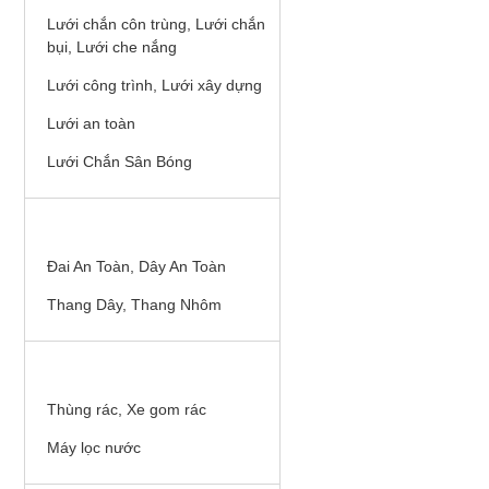
Lưới chắn côn trùng, Lưới chắn
bụi, Lưới che nắng
Lưới công trình, Lưới xây dựng
Lưới an toàn
Lưới Chắn Sân Bóng
THIẾT BỊ AN TOÀN TRÊN CAO
Đai An Toàn, Dây An Toàn
Thang Dây, Thang Nhôm
THIẾT BỊ VỆ SINH MÔI TRƯỜNG
Thùng rác, Xe gom rác
Máy lọc nước