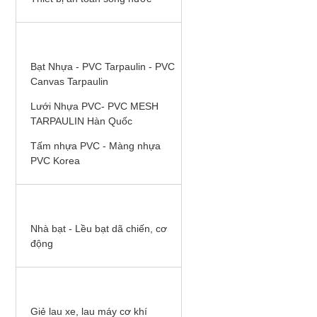
BẠT NHỰA PVC HÀN QUỐC
Bạt Nhựa - PVC Tarpaulin - PVC
Canvas Tarpaulin
Lưới Nhựa PVC- PVC MESH
TARPAULIN Hàn Quốc
Tấm nhựa PVC - Màng nhựa
PVC Korea
NHÀ BẠT QUÂN ĐỘI
Nhà bạt - Lều bạt dã chiến, cơ
động
SẢN PHẨM BHLĐ KHÁC
Áo dùng cho kho lạnh,
Giẻ lau xe, lau máy cơ khí