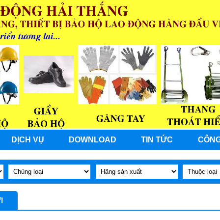
DỊCH VỤ
DOWNLOAD
TIN TỨC
CÔNG
I