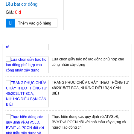
cuộn rào điện, cuộn nhựa điện, cuộn vàng
Lều bạt cơ động
Giá:
0 đ
Thêm vào giỏ hàng
Nơi bán nón BHLĐ giá rẻ, nón nhựa cho công
nhân, nón công nhân, nón cam, nón công nhân
rẻ
TIN TỨC NỔI BẬT
Lựa chọn giầy bảo hộ lao động phù hợp cho
công nhân xây dựng
TRANG PHỤC CHỮA CHÁY THEO THÔNG TƯ
48/2015/TT-BCA, NHỮNG ĐIỀU BẠN CẦN
BIẾT
Thực hiện đúng các quy định về ATVSLĐ,
BVMT và PCCN đối với nhà thầu xây dựng và
người lao động chỉ