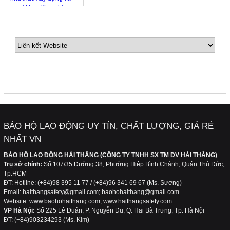
LIÊN KẾT WEBSITE
Thang dây thoát hiểm nhà cao tầng, một trang
thiết bị không thể thiếu cho gia đình bạn…
FANPAGE
Quần áo bảo hộ lao động cho công nhân trong
các phân xưởng chế biến thủy hải sản
BẢO HỘ LAO ĐỘNG UY TÍN, CHẤT LƯỢNG, GIÁ RẺ
Quần áo chống lạnh dùng cho công nhân làm
việc trong các nhà lạnh, kho lạnh
NHẤT VN
BẢO HỘ LAO ĐỘNG HẢI THẮNG (CÔNG TY TNHH SX TM DV HẢI THẮNG)
Trụ sở chính:
Số 107/35 Đường 38, Phường Hiệp Bình Chánh, Quận Thủ Đức,
Tp.HCM
Quần áo bảo hộ lao động giúp ngăn ngừa ung
ĐT: Hotline: (+84)98 395 11 77 / (+84)96 341 69 67 (Ms. Sương)
thư da
Email: haithangsafety@gmail.com; baohohaithang@gmail.com
Website: www.baohohaithang.com; www.haithangsafety.com
VP Hà Nội:
Số 225 Lê Duẩn, P. Nguyễn Du, Q. Hai Bà Trưng, Tp. Hà Nội
Quần áo bảo hộ lao động cho công nhân xây
ĐT: (+84)903234293 (Ms. Kim)
dựng