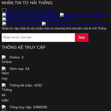
NHẬN TIN TỪ HẢI THẮNG
Hãy quan tâm và lựa chọn bộ trang phục bảo
hộ lao động phù hợp với công việc của bạn
Nhận tin cập nhật về sản phẩm mới và chương trình khuyến mãi từ Hải Thắng
Làm thế nào để có nguồn nước sạch, đảm bảo
THỐNG KÊ TRUY CẬP
an toàn cho sức khỏe gia đình bạn…
Online:
3
Hôm nay:
54
Cách lựa chọn kính bảo hộ, bảo vệ, điều trị mắt
khỏi tia UV, laser, laser Argon
Thống kê tuần:
4292
Áo dùng cho kho lạnh, phòng lạnh, hệ thống
lạnh, điện lạnh, áo chống đông, áo chống lạnh,
áo bảo vệ
Tổng truy cập:
5388298