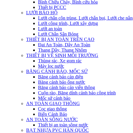
Bình Chữa Cháy, Bình cứu hỏa
Thiết bị PCCC
LƯỚI BẢO HỘ
Lưới chắn côn trùng, Lưới chắn bụi, Lưới che nắn
Lưới công trình, Lưới xây dựng
Lưới an toàn
Lưới Chắn Sân Bóng
THIẾT BỊ AN TOÀN TRÊN CAO
Đai An Toàn, Dây An Toàn
Thang Dây, Thang Nhôm
THIẾT BỊ VỆ SINH MÔI TRƯỜNG
Thùng rác, Xe gom rác
Máy lọc nước
BĂNG CẢNH BÁO, MỐC SỨ
Băng cảnh báo cáp điện
Băng cảnh báo ống nước
Băng cảnh báo cáp viễn thông
Cuộn rào, Băng dính cảnh báo công trình
Mốc sứ cảnh báo
AN TOÀN GIAO THÔNG
Cọc giao thông
Biển Cảnh Báo
AN TOÀN SÔNG NƯỚC
Thiết bị an toàn sông nước
BẠT NHỰA PVC HÀN QUỐC