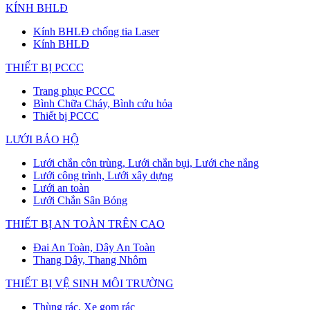
KÍNH BHLĐ
Kính BHLĐ chống tia Laser
Kính BHLĐ
THIẾT BỊ PCCC
Trang phục PCCC
Bình Chữa Cháy, Bình cứu hỏa
Thiết bị PCCC
LƯỚI BẢO HỘ
Lưới chắn côn trùng, Lưới chắn bụi, Lưới che nắng
Lưới công trình, Lưới xây dựng
Lưới an toàn
Lưới Chắn Sân Bóng
THIẾT BỊ AN TOÀN TRÊN CAO
Đai An Toàn, Dây An Toàn
Thang Dây, Thang Nhôm
THIẾT BỊ VỆ SINH MÔI TRƯỜNG
Thùng rác, Xe gom rác