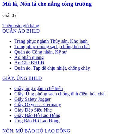
Mũ lá, Nón lá che nắng công trường
Giá:
0 đ
Thêm vào giỏ hàng
QUẦN ÁO BHLĐ
Trang phục ngành Thủy sản, Kho lạnh
Trang phục phòng sạch, chống hóa chất
Quần áo Công nhân, Kỹ sư
Áo phản quang
Áo Gile BHLĐ
Quần áo, Tạp dề chịu nhiệt, chống cháy
GIÀY, ỦNG BHLĐ
Giầy, ủng ngành chế biến
Giầy, Ủng phòng sạch chống tĩnh điện, hóa chất
Giầy Safety Jogger
Giầy Oxypas - Germany
Giày Dép Siêu Nhẹ
Giày Bảo Hộ Lao Động
Ủng Bảo Hộ Lao Động
NÓN, MŨ BẢO HỘ LAO ĐỘNG