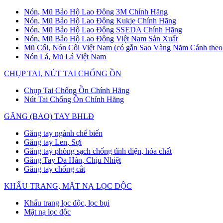
Nón, Mũ Bảo Hộ Lao Động 3M Chính Hãng
Nón, Mũ Bảo Hộ Lao Động Kukje Chính Hãng
Nón, Mũ Bảo Hộ Lao Động SSEDA Chính Hãng
Nón, Mũ Bảo Hộ Lao Động Việt Nam Sản Xuất
Mũ Cối, Nón Cối Việt Nam (có gắn Sao Vàng Năm Cánh theo
Nón Lá, Mũ Lá Việt Nam
CHỤP TAI, NÚT TAI CHỐNG ỒN
Chụp Tai Chống Ồn Chính Hãng
Nút Tai Chống Ồn Chính Hãng
GĂNG (BAO) TAY BHLĐ
Găng tay ngành chế biến
Găng tay Len, Sợi
Găng tay phòng sạch chống tĩnh điện, hóa chất
Găng Tay Da Hàn, Chịu Nhiệt
Găng tay chống cắt
KHẨU TRANG, MẶT NẠ LỌC ĐỘC
Khẩu trang lọc độc, lọc bụi
Mặt nạ lọc độc