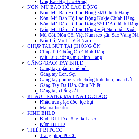
Ủng Bảo Hộ Lao Động
NÓN, MŨ BẢO HỘ LAO ĐỘNG
Nón, Mũ Bảo Hộ Lao Động 3M Chính Hãng
Nón, Mũ Bảo Hộ Lao Động Kukje Chính Hãng
Nón, Mũ Bảo Hộ Lao Động SSEDA Chính Hãng
Nón, Mũ Bảo Hộ Lao Động Việt Nam Sản Xuất
Mũ Cối, Nón Cối Việt Nam (có gắn Sao Vàng Nă
Nón Lá, Mũ Lá Việt Nam
CHỤP TAI, NÚT TAI CHỐNG ỒN
Chụp Tai Chống Ồn Chính Hãng
Nút Tai Chống Ồn Chính Hãng
GĂNG (BAO) TAY BHLĐ
Găng tay ngành chế biến
Găng tay Len, Sợi
Găng tay phòng sạch chống tĩnh điện, hóa chất
Găng Tay Da Hàn, Chịu Nhiệt
Găng tay chống cắt
KHẨU TRANG, MẶT NẠ LỌC ĐỘC
Khẩu trang lọc độc, lọc bụi
Mặt nạ lọc độc
KÍNH BHLĐ
Kính BHLĐ chống tia Laser
Kính BHLĐ
THIẾT BỊ PCCC
Trang phục PCCC