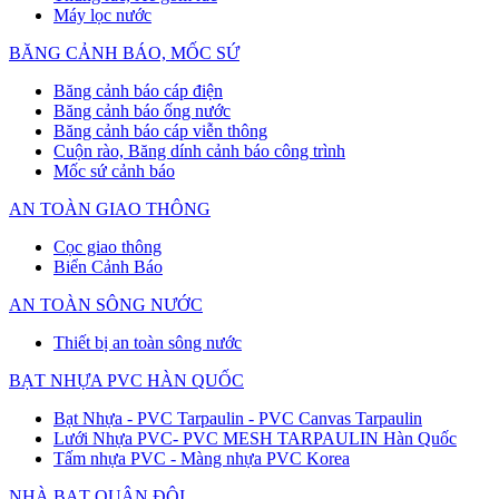
Máy lọc nước
BĂNG CẢNH BÁO, MỐC SỨ
Băng cảnh báo cáp điện
Băng cảnh báo ống nước
Băng cảnh báo cáp viễn thông
Cuộn rào, Băng dính cảnh báo công trình
Mốc sứ cảnh báo
AN TOÀN GIAO THÔNG
Cọc giao thông
Biển Cảnh Báo
AN TOÀN SÔNG NƯỚC
Thiết bị an toàn sông nước
BẠT NHỰA PVC HÀN QUỐC
Bạt Nhựa - PVC Tarpaulin - PVC Canvas Tarpaulin
Lưới Nhựa PVC- PVC MESH TARPAULIN Hàn Quốc
Tấm nhựa PVC - Màng nhựa PVC Korea
NHÀ BẠT QUÂN ĐỘI