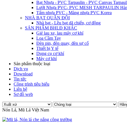
Bạt Nhựa - PVC Tarpaulin - PVC Canvas Tarpaul
Lưới Nhựa PVC- PVC MESH TARPAULIN Hàn
Tấm nhựa PVC - Màng nhựa PVC Korea
NHÀ BẠT QUÂN ĐỘI
Nhà bạt - Lều bạt dã chiến, cơ động
SẢN PHẨM BHLĐ KHÁC
Giẻ lau xe, lau máy cơ khí
Loa Cầm Tay
Đèn pin, đèn quay, đèn sự cố
Thiết bị Y tế
Dụng cụ cơ khí
Máy cơ khí
Sản phẩm thuộc loại
Dịch vụ
Download
Tin tức
Công trình tiêu biểu
Liên hệ
Sơ đồ web
Nón Lá, Mũ Lá Việt Nam