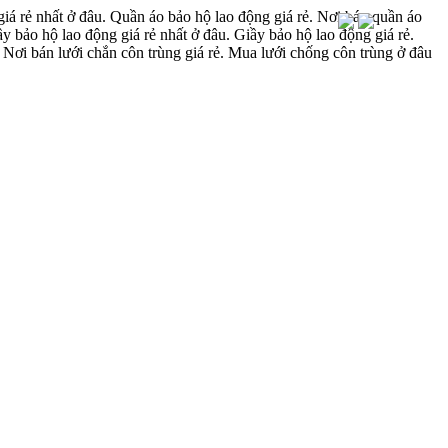
iá rẻ nhất ở đâu. Quần áo bảo hộ lao động giá rẻ. Nơi bán quần áo
y bảo hộ lao động giá rẻ nhất ở đâu. Giầy bảo hộ lao động giá rẻ.
. Nơi bán lưới chắn côn trùng giá rẻ. Mua lưới chống côn trùng ở đâu