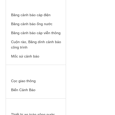
BĂNG CẢNH BÁO, MỐC SỨ
Băng cảnh báo cáp điện
Băng cảnh báo ống nước
Băng cảnh báo cáp viễn thông
Cuộn rào, Băng dính cảnh báo
công trình
Mốc sứ cảnh báo
AN TOÀN GIAO THÔNG
Cọc giao thông
Biển Cảnh Báo
AN TOÀN SÔNG NƯỚC
Thiết bị an toàn sông nước