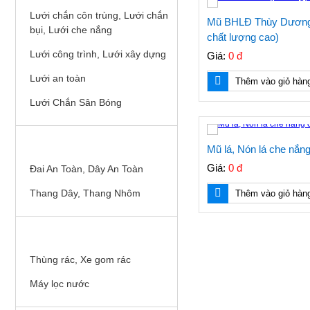
Lưới chắn côn trùng, Lưới chắn
Mũ BHLĐ Thùy Dương,
bụi, Lưới che nắng
chất lượng cao)
Lưới công trình, Lưới xây dựng
Giá:
0 đ
Lưới an toàn
Thêm vào giỏ hàn
Lưới Chắn Sân Bóng
THIẾT BỊ AN TOÀN TRÊN CAO
Mũ lá, Nón lá che nắn
Giá:
0 đ
Đai An Toàn, Dây An Toàn
Thang Dây, Thang Nhôm
Thêm vào giỏ hàn
THIẾT BỊ VỆ SINH MÔI TRƯỜNG
Thùng rác, Xe gom rác
Máy lọc nước