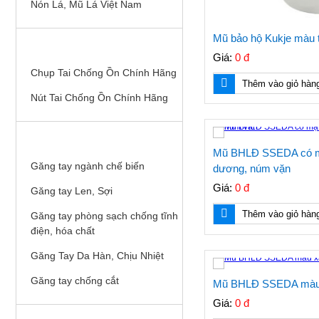
Nón Lá, Mũ Lá Việt Nam
Mũ bảo hộ Kukje màu 
CHỤP TAI, NÚT TAI CHỐNG ỒN
Giá:
0 đ
Chụp Tai Chống Ồn Chính Hãng
Thêm vào giỏ hàn
Nút Tai Chống Ồn Chính Hãng
GĂNG (BAO) TAY BHLĐ
Mũ BHLĐ SSEDA có m
Găng tay ngành chế biến
dương, núm vặn
Giá:
0 đ
Găng tay Len, Sợi
Thêm vào giỏ hàn
Găng tay phòng sạch chống tĩnh
điện, hóa chất
Găng Tay Da Hàn, Chịu Nhiệt
Găng tay chống cắt
Mũ BHLĐ SSEDA màu 
Giá:
0 đ