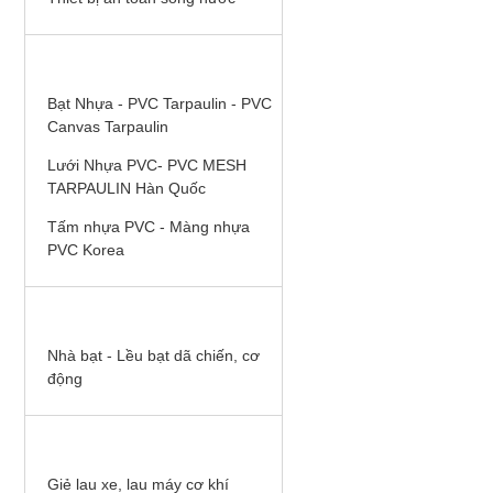
BẠT NHỰA PVC HÀN QUỐC
Bạt Nhựa - PVC Tarpaulin - PVC
Canvas Tarpaulin
Lưới Nhựa PVC- PVC MESH
Áo dùng cho kho lạnh,
TARPAULIN Hàn Quốc
phòng lạnh, hệ thống
lạnh, điện lạnh, áo
Tấm nhựa PVC - Màng nhựa
chống đông, áo chống
PVC Korea
lạnh, áo bảo vệ
NHÀ BẠT QUÂN ĐỘI
Nhà bạt - Lều bạt dã chiến, cơ
động
Kính chống tia laser
hàng của Mỹ, dùng
SẢN PHẨM BHLĐ KHÁC
trong thẩm mỹ, và cho
máy laser
Giẻ lau xe, lau máy cơ khí