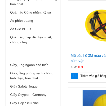
hóa chất
Quần áo Công nhân, Kỹ sư
Áo phản quang
Áo Gile BHLĐ
Quần áo, Tạp dề chịu nhiệt,
chống cháy
GIÀY, ỦNG BHLĐ
Mũ bảo hộ 3M màu vàn
núm vặn
Giầy, ủng ngành chế biến
Giá:
0 đ
Giầy, Ủng phòng sạch chống
Thêm vào giỏ hàn
tĩnh điện, hóa chất
Giầy Safety Jogger
Giầy Oxypas - Germany
Giày Dép Siêu Nhẹ