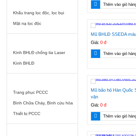
KHẨU TRANG, MẶT NẠ LỌC ĐỘC
Thêm vào giỏ hàn
Khẩu trang lọc độc, lọc bụi
Mặt nạ lọc độc
Mũ BHLĐ SSEDA màu 
KÍNH BHLĐ
Giá:
0 đ
Kính BHLĐ chống tia Laser
Thêm vào giỏ hàn
Kính BHLĐ
THIẾT BỊ PCCC
Mũ bảo hộ Hàn Quốc 
Trang phục PCCC
vặn
Bình Chữa Cháy, Bình cứu hỏa
Giá:
0 đ
Thiết bị PCCC
Thêm vào giỏ hàn
LƯỚI BẢO HỘ