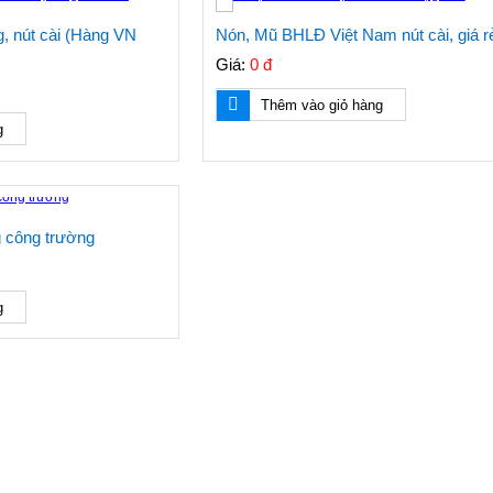
 nút cài (Hàng VN
Nón, Mũ BHLĐ Việt Nam nút cài, giá r
Giá:
0 đ
Thêm vào giỏ hàng
g
g công trường
g