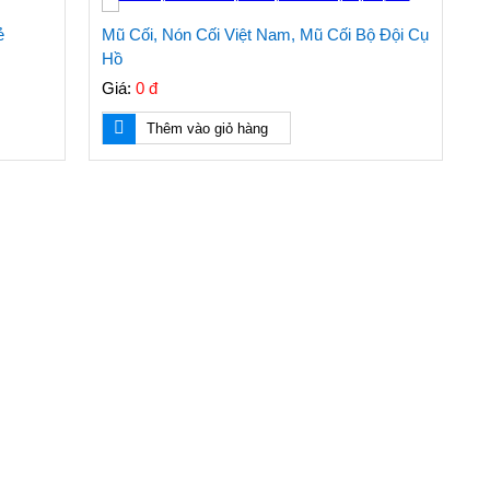
ẻ
Mũ Cối, Nón Cối Việt Nam, Mũ Cối Bộ Đội Cụ
Hồ
Giá:
0 đ
Thêm vào giỏ hàng