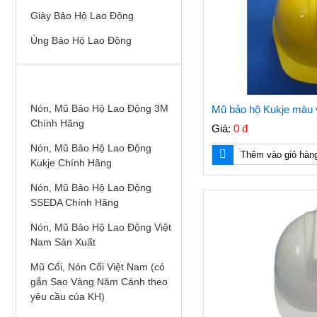
Giày Bảo Hộ Lao Động
Ủng Bảo Hộ Lao Động
NÓN, MŨ BẢO HỘ LAO ĐỘNG
Nón, Mũ Bảo Hộ Lao Động 3M
Mũ bảo hộ Kukje màu 
Chính Hãng
Giá:
0 đ
Nón, Mũ Bảo Hộ Lao Động
Thêm vào giỏ hàn
Kukje Chính Hãng
Nón, Mũ Bảo Hộ Lao Động
SSEDA Chính Hãng
Nón, Mũ Bảo Hộ Lao Động Việt
Nam Sản Xuất
Mũ Cối, Nón Cối Việt Nam (có
gắn Sao Vàng Năm Cánh theo
yêu cầu của KH)