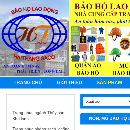
TRANG CHỦ
GIỚI THIỆU
SẢN PHẨM
QUẦN ÁO BHLĐ
Trang phục ngành Thủy sản,
NÓN, MŨ BẢO HỘ
Kho lạnh
Trang phục phòng sạch, chống