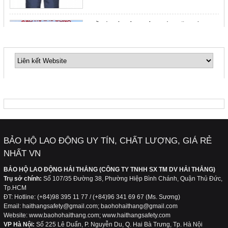
Quần áo bảo hộ lao động giúp ngăn ngừa ung
thư da
LIÊN KẾT WEBSITE
FANPAGE
Quần áo bảo hộ lao động cho công nhân xây
dựng
BẢO HỘ LAO ĐỘNG UY TÍN, CHẤT LƯỢNG, GIÁ RẺ
NHẤT VN
Hãy quan tâm và lựa chọn bộ trang phục bảo
hộ lao động phù hợp với công việc của bạn
BẢO HỘ LAO ĐỘNG HẢI THẮNG (CÔNG TY TNHH SX TM DV HẢI THẮNG)
Trụ sở chính:
Số 107/35 Đường 38, Phường Hiệp Bình Chánh, Quận Thủ Đức,
Tp.HCM
ĐT: Hotline: (+84)98 395 11 77 / (+84)96 341 69 67 (Ms. Sương)
Email: haithangsafety@gmail.com; baohohaithang@gmail.com
Website: www.baohohaithang.com; www.haithangsafety.com
VP Hà Nội:
Số 225 Lê Duẩn, P. Nguyễn Du, Q. Hai Bà Trưng, Tp. Hà Nội
Làm thế nào để có nguồn nước sạch, đảm bảo