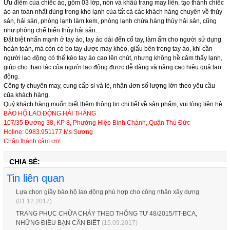
Ưu điểm của chiếc áo, gồm 03 lớp, nón và khâủ trang may liền, tạo thành chiếc
áo an toàn nhất dùng trong kho lạnh của tất cả các khách hàng chuyên về thủy
sản, hải sản, phòng lạnh làm kem, phòng lạnh chứa hàng thủy hải sản, cũng
như phòng chế biến thủy hải sản...
Đặt biệt nhấn mạnh ở tay áo, tay áo dài đến cổ tay, làm ấm cho người sử dụng
hoàn toàn, mà còn có bo tay được may khéo, giấu bên trong tay áo, khi cần
người lao động có thể kéo tay áo cao lên chút, nhưng không hề cảm thấy lạnh,
giúp cho thao tác của người lao động được dễ dàng và nâng cao hiệu quả lao
động.
Công ty chuyên may, cung cấp sỉ và lẻ, nhận đơn số lượng lớn theo yêu cầu
của khách hàng.
Quý khách hàng muốn biết thêm thông tin chi tiết về sản phẩm, vui lòng liên hệ:
Áo dùng cho kho lạnh, phòng lạnh, hệ thống
BẢO HỘ LAO ĐỘNG HẢI THẮNG
lạnh, điện lạnh, áo chống đông, áo chống lạnh,
107/35 Đường 38, KP 8, Phường Hiệp Bình Chánh, Quận Thủ Đức
áo bảo vệ
Holine: 0983.951177 Ms Sương
Chân thành cảm ơn!
CHIA SẺ:
Kính chống tia laser hàng của Mỹ, dùng trong
thẩm mỹ, và cho máy laser
Tin liên quan
Lựa chọn giầy bảo hộ lao động phù hợp cho công nhân xây dựng
(01.12.2017)
TRANG PHỤC CHỮA CHÁY THEO THÔNG TƯ 48/2015/TT-BCA,
Băng cảnh báo điện, băng chôn cùng cáp điện,
NHỮNG ĐIỀU BẠN CẦN BIẾT
(15.09.2017)
cuộn rào điện, cuộn nhựa điện, cuộn vàng