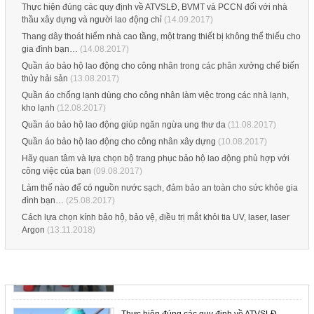
Thực hiện đúng các quy định về ATVSLĐ, BVMT và PCCN đối với nhà
thầu xây dựng và người lao động chỉ
(14.09.2017)
Thang dây thoát hiểm nhà cao tầng, một trang thiết bị không thể thiếu cho
Nơi bán nón BHLĐ giá rẻ, nón nhựa cho công
gia đình bạn…
(14.08.2017)
nhân, nón công nhân, nón cam, nón công nhân
Quần áo bảo hộ lao động cho công nhân trong các phân xưởng chế biến
rẻ
thủy hải sản
(13.08.2017)
Quần áo chống lạnh dùng cho công nhân làm việc trong các nhà lạnh,
kho lạnh
(12.08.2017)
Quần áo bảo hộ lao động giúp ngăn ngừa ung thư da
(11.08.2017)
Lựa chọn giầy bảo hộ lao động phù hợp cho
công nhân xây dựng
Quần áo bảo hộ lao động cho công nhân xây dựng
(10.08.2017)
Hãy quan tâm và lựa chọn bộ trang phục bảo hộ lao động phù hợp với
công việc của bạn
(09.08.2017)
Làm thế nào để có nguồn nước sạch, đảm bảo an toàn cho sức khỏe gia
đình bạn…
(25.08.2017)
Cách lựa chọn kính bảo hộ, bảo vệ, điều trị mắt khỏi tia UV, laser, laser
TRANG PHỤC CHỮA CHÁY THEO THÔNG TƯ
Argon
(13.11.2018)
48/2015/TT-BCA, NHỮNG ĐIỀU BẠN CẦN
BIẾT
TIN TỨC NỔI BẬT