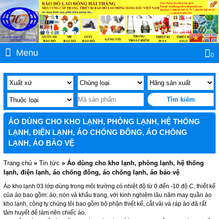
Menu
0
ÁO DÙNG CHO KHO LẠNH, PHÒNG LẠNH, HỆ THỐNG
LẠNH, ĐIỆN LẠNH, ÁO CHỐNG ĐÔNG, ÁO CHỐNG
LẠNH, ÁO BẢO VỆ
Trang chủ
»
Tin tức
» Áo dùng cho kho lạnh, phòng lạnh, hệ thống
lạnh, điện lạnh, áo chống đông, áo chống lạnh, áo bảo vệ
Áo kho lạnh 03 lớp dùng trong môi trường có nhiệt độ từ 0 đến -10 độ C, thiết kế
của áo bao gồm: áo, nón và khẩu trang, với kinh nghiệm lâu năm may quần áo
kho lạnh, công ty chúng tôi bao gồm bộ phận thiết kế, cắt vải và ráp áo đã rất
tâm huyết để làm nên chiếc áo.