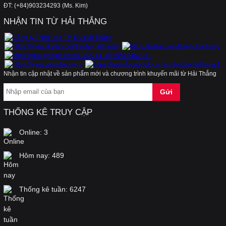
ĐT: (+84)903234293 (Ms. Kim)
an toàn cho sức khỏe gia đình bạn…
NHẬN TIN TỪ HẢI THẮNG
Cách lựa chọn kính bảo hộ, bảo vệ, điều trị mắt
khỏi tia UV, laser, laser Argon
Nhận tin cập nhật về sản phẩm mới và chương trình khuyến mãi từ Hải Thắng
Áo dùng cho kho lạnh, phòng lạnh, hệ thống
lạnh, điện lạnh, áo chống đông, áo chống lạnh,
THỐNG KÊ TRUY CẬP
áo bảo vệ
Online:
3
Kính chống tia laser hàng của Mỹ, dùng trong
Hôm nay:
489
thẩm mỹ, và cho máy laser
Thống kê tuần:
6247
Băng cảnh báo điện, băng chôn cùng cáp điện,
cuộn rào điện, cuộn nhựa điện, cuộn vàng