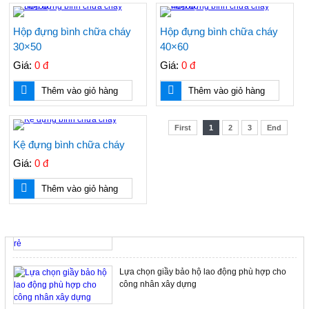
áo bảo vệ
Hộp đựng bình chữa cháy
Hộp đựng bình chữa cháy
30×50
40×60
Kính chống tia laser hàng của Mỹ, dùng trong
Giá:
0 đ
Giá:
0 đ
thẩm mỹ, và cho máy laser
Thêm vào giỏ hàng
Thêm vào giỏ hàng
Băng cảnh báo điện, băng chôn cùng cáp điện,
First
1
2
3
End
cuộn rào điện, cuộn nhựa điện, cuộn vàng
Kệ đựng bình chữa cháy
Giá:
0 đ
Thêm vào giỏ hàng
Nơi bán nón BHLĐ giá rẻ, nón nhựa cho công
nhân, nón công nhân, nón cam, nón công nhân
rẻ
TIN TỨC NỔI BẬT
Lựa chọn giầy bảo hộ lao động phù hợp cho
công nhân xây dựng