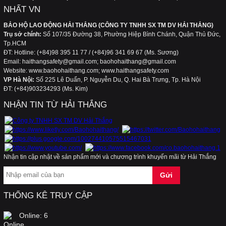
việc trong các nhà lạnh, kho lạnh
NHẤT VN
BẢO HỘ LAO ĐỘNG HẢI THẮNG (CÔNG TY TNHH SX TM DV HẢI THẮNG)
Trụ sở chính:
Số 107/35 Đường 38, Phường Hiệp Bình Chánh, Quận Thủ Đức,
Tp.HCM
Quần áo bảo hộ lao động giúp ngăn ngừa ung
ĐT: Hotline: (+84)98 395 11 77 / (+84)96 341 69 67 (Ms. Sương)
thư da
Email: haithangsafety@gmail.com; baohohaithang@gmail.com
Website: www.baohohaithang.com; www.haithangsafety.com
VP Hà Nội:
Số 225 Lê Duẩn, P. Nguyễn Du, Q. Hai Bà Trưng, Tp. Hà Nội
Quần áo bảo hộ lao động cho công nhân xây
ĐT: (+84)903234293 (Ms. Kim)
dựng
NHẬN TIN TỪ HẢI THẮNG
Hãy quan tâm và lựa chọn bộ trang phục bảo
hộ lao động phù hợp với công việc của bạn
Nhận tin cập nhật về sản phẩm mới và chương trình khuyến mãi từ Hải Thắng
Làm thế nào để có nguồn nước sạch, đảm bảo
an toàn cho sức khỏe gia đình bạn…
THỐNG KÊ TRUY CẬP
Online:
6
Cách lựa chọn kính bảo hộ, bảo vệ, điều trị mắt