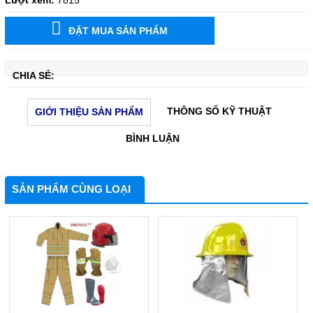
Lượt xem:
7815
ĐẶT MUA SẢN PHẨM
CHIA SẺ:
THÔNG SỐ KỸ THUẬT
GIỚI THIỆU SẢN PHẨM
BÌNH LUẬN
SẢN PHẨM CÙNG LOẠI