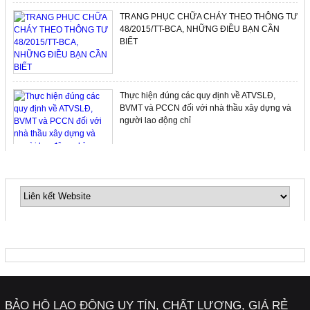
TRANG PHỤC CHỮA CHÁY THEO THÔNG TƯ
48/2015/TT-BCA, NHỮNG ĐIỀU BẠN CẦN
BIẾT
Thực hiện đúng các quy định về ATVSLĐ,
BVMT và PCCN đối với nhà thầu xây dựng và
người lao động chỉ
LIÊN KẾT WEBSITE
Thang dây thoát hiểm nhà cao tầng, một trang
thiết bị không thể thiếu cho gia đình bạn…
FANPAGE
Quần áo bảo hộ lao động cho công nhân trong
các phân xưởng chế biến thủy hải sản
BẢO HỘ LAO ĐỘNG UY TÍN, CHẤT LƯỢNG, GIÁ RẺ
Quần áo chống lạnh dùng cho công nhân làm