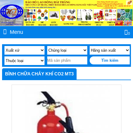
Menu
0
BÌNH CHỮA CHÁY KHÍ CO2 MT3