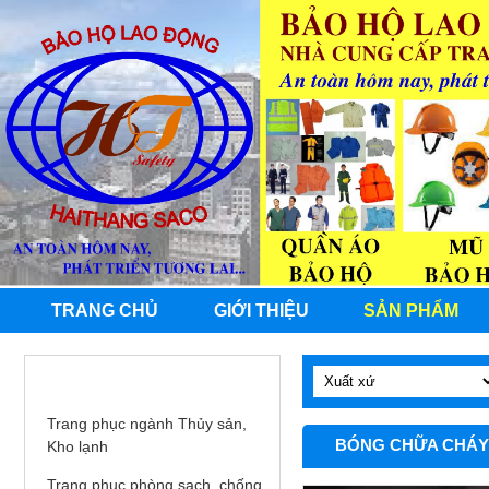
TRANG CHỦ
GIỚI THIỆU
SẢN PHẨM
QUẦN ÁO BHLĐ
Trang phục ngành Thủy sản,
BÓNG CHỮA CHÁY
Kho lạnh
Trang phục phòng sạch, chống