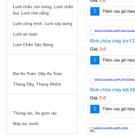
Giá:
0 đ
Lưới chắn côn trùng, Lưới chắn
Thêm vào giỏ hàn
bụi, Lưới che nắng
Lưới công trình, Lưới xây dựng
Lưới an toàn
Bình chữa cháy khí 
Lưới Chắn Sân Bóng
Giá:
0 đ
Thêm vào giỏ hàn
THIẾT BỊ AN TOÀN TRÊN CAO
Đai An Toàn, Dây An Toàn
Thang Dây, Thang Nhôm
Bình chữa cháy bột 
Giá:
0 đ
THIẾT BỊ VỆ SINH MÔI TRƯỜNG
Thêm vào giỏ hàn
Thùng rác, Xe gom rác
Máy lọc nước