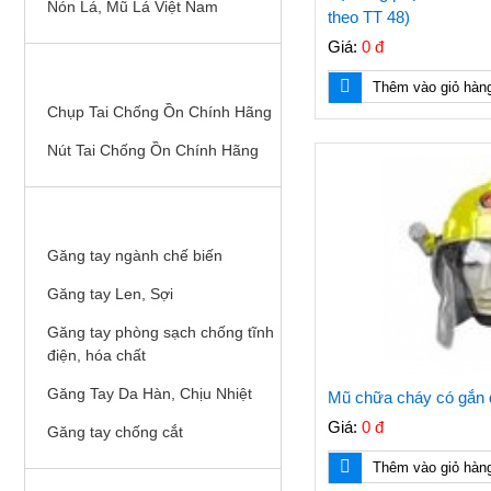
Nón Lá, Mũ Lá Việt Nam
theo TT 48)
Giá:
0 đ
CHỤP TAI, NÚT TAI CHỐNG ỒN
Thêm vào giỏ hàn
Chụp Tai Chống Ồn Chính Hãng
Nút Tai Chống Ồn Chính Hãng
GĂNG (BAO) TAY BHLĐ
Găng tay ngành chế biến
Găng tay Len, Sợi
Găng tay phòng sạch chống tĩnh
điện, hóa chất
Găng Tay Da Hàn, Chịu Nhiệt
Mũ chữa cháy có gắn 
Giá:
0 đ
Găng tay chống cắt
Thêm vào giỏ hàn