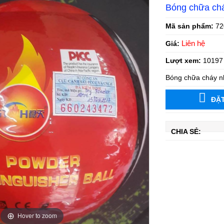
Bóng chữa ch
Mã sản phẩm:
72
Liên hệ
Giá:
Lượt xem:
10197
Bóng chữa cháy nh
ĐẶ
CHIA SẺ:
Hover to zoom