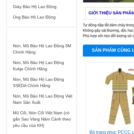
Giày Bảo Hộ Lao Động
GIỚI THIỆU SẢN PHẨ
Ủng Bảo Hộ Lao Động
Tự động dập tắt đám cháy trong
Không gây sát thương, độc hại;
NÓN, MŨ BẢO HỘ LAO ĐỘNG
Phù hợp với mọi đối tượng sử 
Nón, Mũ Bảo Hộ Lao Động 3M
SẢN PHẨM CÙNG 
Chính Hãng
Nón, Mũ Bảo Hộ Lao Động
Kukje Chính Hãng
Nón, Mũ Bảo Hộ Lao Động
SSEDA Chính Hãng
Nón, Mũ Bảo Hộ Lao Động Việt
Nam Sản Xuất
Mũ Cối, Nón Cối Việt Nam (có
gắn Sao Vàng Năm Cánh theo
yêu cầu của KH)
Bộ trang phục PCCC 