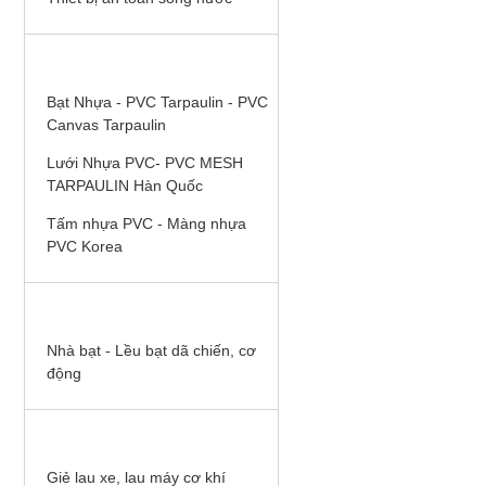
Áo dùng cho kho lạnh,
BẠT NHỰA PVC HÀN QUỐC
phòng lạnh, hệ thống
lạnh, điện lạnh, áo
chống đông, áo chống
Bạt Nhựa - PVC Tarpaulin - PVC
lạnh, áo bảo vệ
Canvas Tarpaulin
Lưới Nhựa PVC- PVC MESH
TARPAULIN Hàn Quốc
Tấm nhựa PVC - Màng nhựa
PVC Korea
Kính chống tia laser
hàng của Mỹ, dùng
trong thẩm mỹ, và cho
NHÀ BẠT QUÂN ĐỘI
máy laser
Nhà bạt - Lều bạt dã chiến, cơ
động
SẢN PHẨM BHLĐ KHÁC
Băng cảnh báo điện,
băng chôn cùng cáp
Giẻ lau xe, lau máy cơ khí
điện, cuộn rào điện,