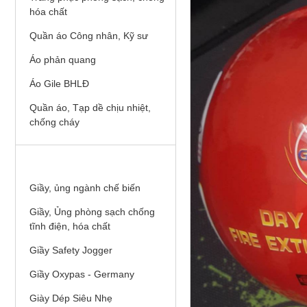
hóa chất
Quần áo Công nhân, Kỹ sư
Áo phản quang
Áo Gile BHLĐ
Quần áo, Tạp dề chịu nhiệt,
chống cháy
GIÀY, ỦNG BHLĐ
Giầy, ủng ngành chế biến
Giầy, Ủng phòng sạch chống
tĩnh điện, hóa chất
Giầy Safety Jogger
Giầy Oxypas - Germany
Giày Dép Siêu Nhẹ