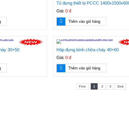
Tủ đựng thiết bị PCCC 1400x1500x60
Giá:
0 đ
g
Thêm vào giỏ hàng
háy 30×50
Hộp đựng bình chữa cháy 40×60
Giá:
0 đ
g
Thêm vào giỏ hàng
First
1
2
3
End