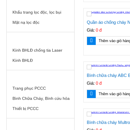
KHẨU TRANG, MẶT NẠ LỌC ĐỘC
Khẩu trang lọc độc, lọc bụi
Quần áo chống cháy 
Mặt nạ lọc độc
Giá:
0 đ
KÍNH BHLĐ
Thêm vào giỏ hàn
Kính BHLĐ chống tia Laser
Kính BHLĐ
Bình chữa cháy ABC B
THIẾT BỊ PCCC
Giá:
0 đ
Trang phục PCCC
Thêm vào giỏ hàn
Bình Chữa Cháy, Bình cứu hỏa
Thiết bị PCCC
Bình chữa cháy Multro
LƯỚI BẢO HỘ