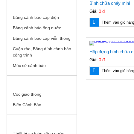
Bình chữa cháy mini
BĂNG CẢNH BÁO, MỐC SỨ
Giá:
0 đ
Băng cảnh báo cáp điện
Thêm vào giỏ hàn
Băng cảnh báo ống nước
Băng cảnh báo cáp viễn thông
Cuộn rào, Băng dính cảnh báo
Hộp đựng bình chữa c
công trình
Giá:
0 đ
Mốc sứ cảnh báo
Thêm vào giỏ hàn
AN TOÀN GIAO THÔNG
Cọc giao thông
Biển Cảnh Báo
AN TOÀN SÔNG NƯỚC
Thiết bị an toàn sông nước