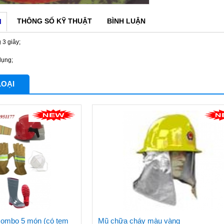
THÔNG SỐ KỸ THUẬT
BÌNH LUẬN
M
 3 giây;
dụng;
LOẠI
combo 5 món (có tem
Mũ chữa cháy màu vàng